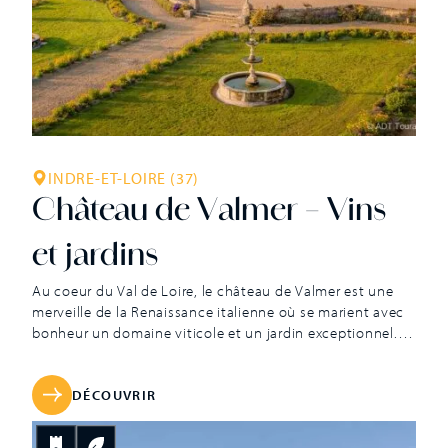
INDRE-ET-LOIRE (37)
Château de Valmer – Vins
et jardins
Au coeur du Val de Loire, le château de Valmer est une
merveille de la Renaissance italienne où se marient avec
bonheur un domaine viticole et un jardin exceptionnel.
Son vignoble s’étend sur trente deux hectares dont six
sont dans l’enceinte historique du parc clos de murs. Les
longues caves de tuffeau voient vieillir les grands vins de
DÉCOUVRIR
ce château à la tradition viticole remontant jusqu’au XVIe
siècle. Jean de Saint Venant est aujourd’hui la cinquième