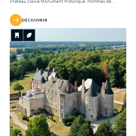
château classé Monument Historique. Hommes de
guerres et hommes de lettres, les Beauvau sont proches
des comtes d’Anjou et s’allient même au milieu du XVe
siècle à la famille royale. À partir de 1714, plusieurs
DÉCOUVRIR
propriétaires s’y succèdent, du marquis de Castellane,
seigneur de Villandry, jusqu’au peintre Pierre-Laurent
Brenot et depuis 1992 la famille Laigneau qui a entrepris
une campagne de restauration indispensable et
exemplaire longue de vingt années. À l’intérieur, les
meubles précieux, coffres, dressoirs ou lits à baldaquin,
se confrontent […]