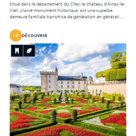
Situé dans le département du Cher, le château d’Ainay-le-
Vieil, classé monument historique, est une superbe
demeure familiale transmise de génération en génération
depuis 1467. Ici, cohabitent harmonieusement le château
médiéval, le parc paysager et les jardins classés
Monument Historique et labellisés « Jardin
DÉCOUVRIR
remarquable ». Ainay-le-Vieil est un château-fort du XIIIe
siècle qui a conservé un système […]