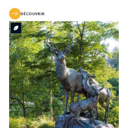
font d’abord face à ce puissant obstacle mais Guillaume
le Conquérant parvient à s’en emparer en 1064. Réputée
imprenable, la forteresse change 25 fois de propriétaires
DÉCOUVRIR
au […]