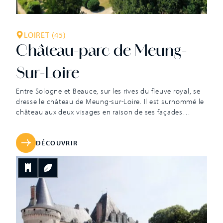
LOIRET (45)
Château-parc de Meung-
Sur-Loire
Entre Sologne et Beauce, sur les rives du fleuve royal, se
dresse le château de Meung-sur-Loire. Il est surnommé le
château aux deux visages en raison de ses façades
médiévales et classiques. Berceau des Capétiens, il était
jusqu’à la Révolution française la prestigieuse résidence
des évêques d’Orléans. Il est un des rares châteaux
DÉCOUVRIR
construits par et pour des évêques. C’est au XIIIe siècle
que l’évêque Manassès de Seignelay érige un véritable
palais, une résidence digne de lui et de son rang. Des
agrandissements seront menés les siècles suivants et
notamment pendant la guerre de Cent Ans où les
évêques agrandissent […]