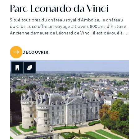
Parc Leonardo da Vinci
Situé tout près du château royal d’Amboise, le château
du Clos Lucé offre un voyage à travers 800 ans d’histoire.
Ancienne demeure de Léonard de Vinci, il est dévoué à la
mémoire du maître italien. L’épopée de cette demeure de
briques roses et de pierres de tuffeau, bâtie sur des
fondations gallo-romaines, commence sous le règne de
DÉCOUVRIR
Louis XI en 1471. Le roi offre le domaine du Cloux à son
favori, Etienne le Loup, un ancien marmiton anobli. Il y
construit le château du Cloux ainsi qu’un des plus beaux
pigeonniers de France resté intact. En 1490, le lieu est
[…]