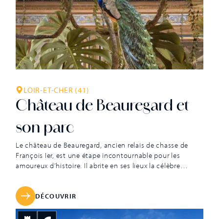
LOIR-ET-CHER (41)
Château de Beauregard et
son parc
Le château de Beauregard, ancien relais de chasse de
François Ier, est une étape incontournable pour les
amoureux d’histoire. Il abrite en ses lieux la célèbre
« Galerie des Portraits » et ses 327 personnages illustres,
la plus grande collection de portraits historiques
d’Europe. Habité par la même famille depuis 1926,
DÉCOUVRIR
Beauregard n’a eu de cesse de […]