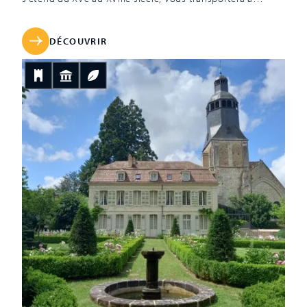
travers les styles et les époques ! Tout au long de la visite,
vous découvrirez salons, chambres, salle à manger,
cuisine, bibliothèque. Soit environ une quinzaine de
DÉCOUVRIR
pièces somptueusement meublées dans lesquelles vivait
la famille Hersent-Luzarche, propriétaire depuis 1852. La
dernière descendante de cette famille, Marthe Hersent-
Luzarch, a légué le domaine à la ville de Tours en 1951 en
lui donnant pour mission d’ouvrir les portes de ce lieu
d’exception au public. Cet ensemble […]