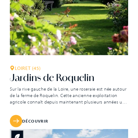
LOIRET (45)
Jardins de Roquelin
Sur la rive gauche de la Loire, une roseraie est née autour
de la ferme de Roquelin. Cette ancienne exploitation
agricole connaît depuis maintenant plusieurs années une
nouvelle destinée avec l’ouverture des jardins de
Roquelin, labellisé « Jardin Remarquable ». Ce label place
les jardins de Roquelin dans le cercle restreint des plus
DÉCOUVRIR
beaux jardins du Val […]