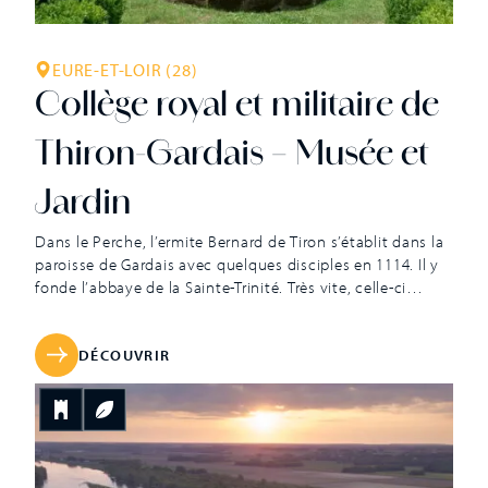
EURE-ET-LOIR (28)
Collège royal et militaire de
Thiron-Gardais – Musée et
Jardin
Dans le Perche, l’ermite Bernard de Tiron s’établit dans la
paroisse de Gardais avec quelques disciples en 1114. Il y
fonde l’abbaye de la Sainte-Trinité. Très vite, celle-ci
s’enrichit grâce à l’honorable réputation de Saint-Bernard.
Protégée par le roi Louis VI le Gros, elle prend son essor et
dirige près de 22 autres abbayes, en […]
DÉCOUVRIR