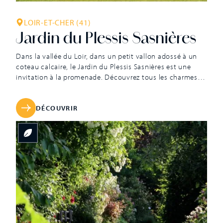
LOIR-ET-CHER (41)
Jardin du Plessis Sasnières
Dans la vallée du Loir, dans un petit vallon adossé à un
coteau calcaire, le Jardin du Plessis Sasnières est une
invitation à la promenade. Découvrez tous les charmes
du plus anglais des jardins français. Ce jardin à l’anglaise
de onze hectares offre une atmosphère paisible et douce
où les mises en scène végétales sont […]
DÉCOUVRIR