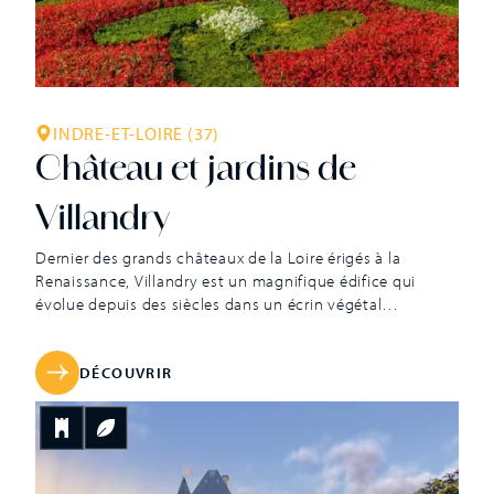
INDRE-ET-LOIRE (37)
Château et jardins de
Villandry
Dernier des grands châteaux de la Loire érigés à la
Renaissance, Villandry est un magnifique édifice qui
évolue depuis des siècles dans un écrin végétal
spectaculaire. Il est construit à partir de 1532 sous
l’impulsion de Jean Le Breton, ministre des finances de
François Ier. Riche de son expérience acquise à
DÉCOUVRIR
Chambord, celui-ci décide de faire bâtir un somptueux
monument d’une sobriété frappante et d’une grande
élégance. Pour autant, Le Breton choisit de garder
l’héritage médiéval en conservant le massif donjon qui
domine encore aujourd’hui les trois nouveaux corps de