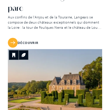
parc
Aux confins de l’Anjou et de la Touraine, Langeais se
compose de deux châteaux exceptionnels qui dominent
la Loire : la tour de Foulques Nerra et le château de Louis
XI. Le premier a la particularité d’être le plus ancien
donjon de France tandis que le second est à double
facette, médiéval côté ville et d’inspiration Renaissance
DÉCOUVRIR
côté cour. Vers l’an Mil, Foulques Nerra conquiert
Langeais puis fonde une puissante forteresse
longuement disputée entre les comtes d’Anjou et ceux
de Blois. Avec toute la Touraine, la place reste finalement
entre les mains de la maison d’Anjou puis de l’Empire
Plantagenêt […]