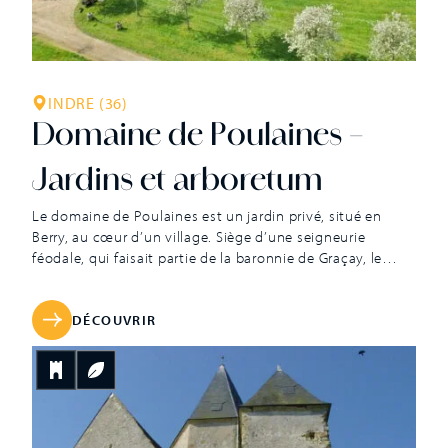
INDRE (36)
Domaine de Poulaines –
Jardins et arboretum
Le domaine de Poulaines est un jardin privé, situé en
Berry, au cœur d’un village. Siège d’une seigneurie
féodale, qui faisait partie de la baronnie de Graçay, le
manoir de Poulaines est le dernier témoin d’un ancien
castel fortifié. Quelques magnifiques arbres et buis
centenaires entourent un manoir de la Renaissance et
DÉCOUVRIR
des bâtiments XVIIIe […]