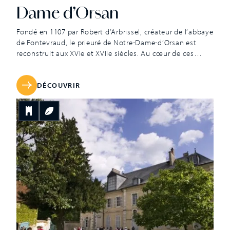
Dame d’Orsan
Fondé en 1107 par Robert d’Arbrissel, créateur de l’abbaye
de Fontevraud, le prieuré de Notre-Dame-d’Orsan est
reconstruit aux XVIe et XVIIe siècles. Au cœur de ces
bâtiments, classés monuments historiques, des jardins
d’inspiration médiévale ont été savamment recréés.
L’aventure commence grâce à deux architectes et un
DÉCOUVRIR
jardinier qui redessinent la forme, la structure et
repensent […]