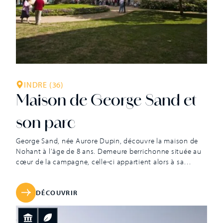
INDRE (36)
Maison de George Sand et
son parc
George Sand, née Aurore Dupin, découvre la maison de
Nohant à l’âge de 8 ans. Demeure berrichonne située au
cœur de la campagne, celle-ci appartient alors à sa
grand-mère, Marie-Aurore Dupin de Francueil, fille
naturelle de Maurice de Saxe. Emprisonnée sous la
Terreur, cette femme de poigne acquit le domaine le 23
DÉCOUVRIR
août 1793 avant de s’y installer définitivement en1794.
Au début du XIXe siècle, elle aménage les intérieurs, fait