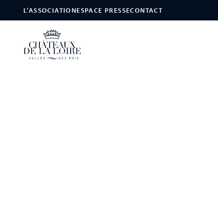
L’ASSOCIATION
ESPACE PRESSE
CONTACT
Les Châteaux de la Loire
/
Châteaux
/
Château de Beauregard et so