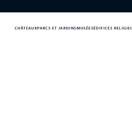
CHÂTEAUX
PARCS ET JARDINS
MUSÉES
ÉDIFICES RELIGIE
n parc