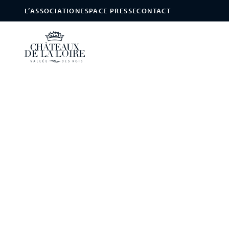
L’ASSOCIATION
ESPACE PRESSE
CONTACT
Les Châteaux de la Loire
/
Parcs & Jardins
/
Jardin du manoir des Ba