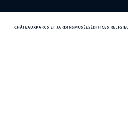
CHÂTEAUX
PARCS ET JARDINS
MUSÉES
ÉDIFICES RELIGIE
sses Rivières