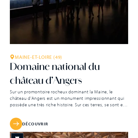
MAINE-ET-LOIRE (49)
Domaine national du
château d’Angers
Sur un promontoire rocheux dominant la Maine, le
château d’Angers est un monument impressionnant qui
possède une très riche histoire. Sur ces terres, se sont en
effet succédé une sépulture néolithique, un oppidum
gaulois, le coeur de la ville romaine et un vaste palais
comtal roman. Au XIIIe siècle, la mère du Roi Saint Louis,
DÉCOUVRIR
[…]