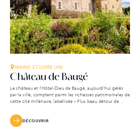
MAINE-ET-LOIRE (49)
Château de Baugé
Le château et l’Hôtel-Dieu de Baugé, aujourd’hui gérés
par la ville, comptent parmi les richesses patrimoniales de
cette cité millénaire, labellisée « Plus beau détour de
France » et « Petite Cité de Caractère ». Connu pour ses
nombreuses réalisations architecturales, le Roi René, duc
d’Anjou, fait bâtir le château au XVe siècle pour en […]
DÉCOUVRIR