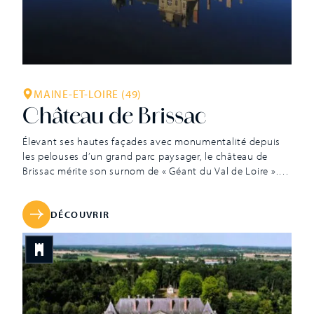
MAINE-ET-LOIRE (49)
Château de Brissac
Élevant ses hautes façades avec monumentalité depuis
les pelouses d’un grand parc paysager, le château de
Brissac mérite son surnom de « Géant du Val de Loire ».
Berceau de la famille des ducs de Brissac depuis plus d’un
demi-millénaire, ce monument est surprenant par
l’originalité de son architecture : se côtoient en effet la
DÉCOUVRIR
[…]