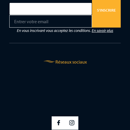
S'INSCRIRE
E
m
a
En vous inscrivant vous acceptez les conditions.
En savoir plus
i
l
*
Réseaux sociaux