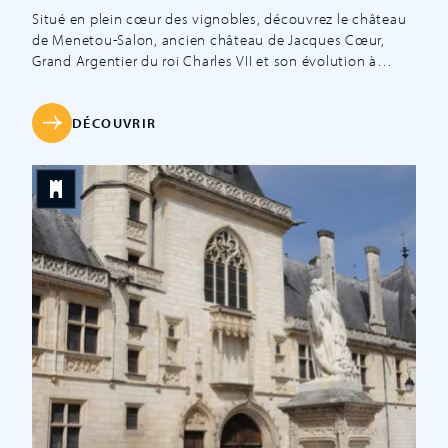
Situé en plein cœur des vignobles, découvrez le château
de Menetou-Salon, ancien château de Jacques Cœur,
Grand Argentier du roi Charles VII et son évolution à
travers les siècles. Cette somptueuse demeure,
entièrement meublée et décorée avec un raffinement
extrême, présente un style unique néo-gothique élaboré
DÉCOUVRIR
par le célèbre architecte Paul-Ernest Sanson. La visite du
[…]