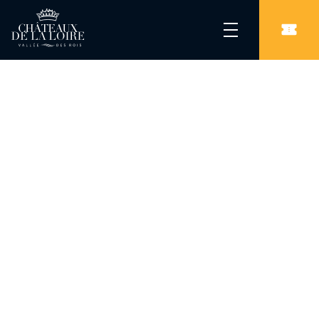
Les Châteaux de la Loire
/
Châteaux
/
Parc et château de Pesselières