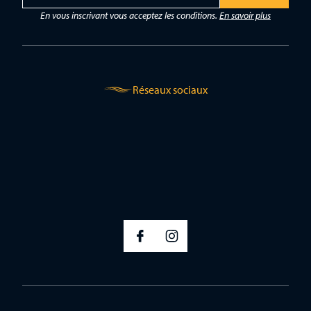
a
En vous inscrivant vous acceptez les conditions.
En savoir plus
i
l
*
Réseaux sociaux