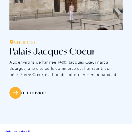
CHER (18)
Palais Jacques Coeur
Aux environs de l’année 1400, Jacques Cœur naît à
Bourges, une cité où le commerce est florissant. Son
père, Pierre Cœur, est l’un des plus riches marchands de
son temps ; il transmet à son fils le goût des affaires. Peu
à peu, Jacques gère une petite fortune grâce au
commerce de la laine et s’initie […]
DÉCOUVRIR
Voir les prix (1)