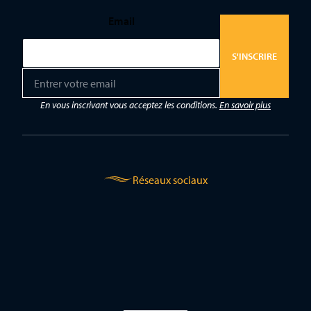
Email
S'INSCRIRE
E
m
a
En vous inscrivant vous acceptez les conditions.
En savoir plus
i
l
*
Réseaux sociaux