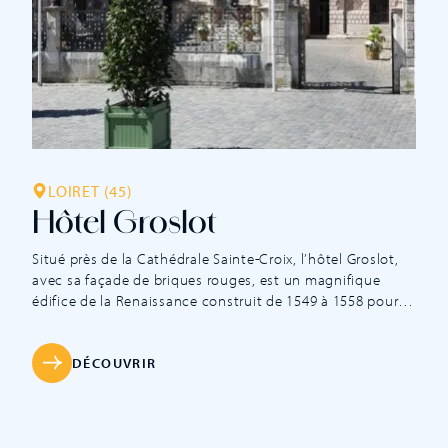
LOIRET (45)
Hôtel Groslot
Situé près de la Cathédrale Sainte-Croix, l’hôtel Groslot,
avec sa façade de briques rouges, est un magnifique
édifice de la Renaissance construit de 1549 à 1558 pour le
Bailli de la ville, Jacques Groslot. Les travaux sont confiés
à l’architecte Jacques Androuet du Cerceau. Charles IX,
Henri III et Henri IV furent des hôtes illustres. […]
DÉCOUVRIR