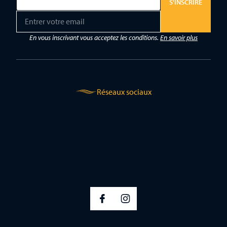
S'INSCRIRE
E
m
a
En vous inscrivant vous acceptez les conditions.
En savoir plus
i
l
*
Réseaux sociaux