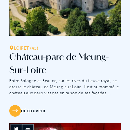
LOIRET (45)
Château-parc de Meung-
Sur-Loire
Entre Sologne et Beauce, sur les rives du fleuve royal, se
dresse le château de Meung-sur-Loire. Il est surnommé le
château aux deux visages en raison de ses façades
médiévales et classiques. Berceau des Capétiens, il était
jusqu’à la Révolution française la prestigieuse résidence
des évêques d’Orléans. Il est un des rares châteaux
DÉCOUVRIR
construits par et pour des évêques. C’est au XIIIe siècle
que l’évêque Manassès de Seignelay érige un véritable
palais, une résidence digne de lui et de son rang. Des