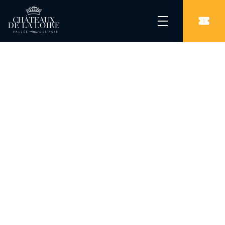
Les Châteaux de la Loire
/
Parcs & Jardins
/
Jardins de Roquelin