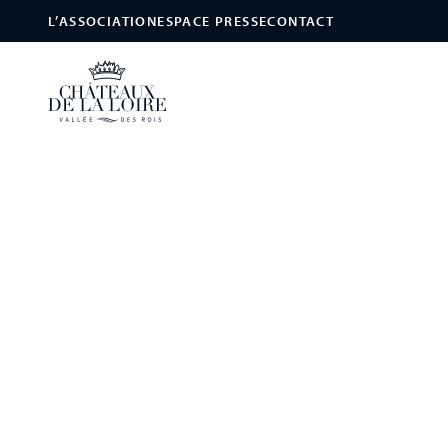
L’ASSOCIATION
ESPACE PRESSE
CONTACT
Les Châteaux de la Loire
/
Châteaux
/
Château-parc de Meung-Sur-