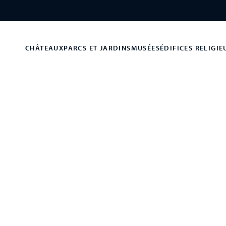
CHÂTEAUX
PARCS ET JARDINS
MUSÉES
ÉDIFICES RELIGIE
Loire