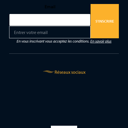
Email
S'INSCRIRE
E
m
a
En vous inscrivant vous acceptez les conditions.
En savoir plus
i
l
*
Réseaux sociaux