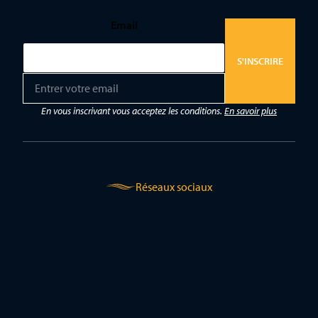
Email
S'INSCRIRE
E
m
a
En vous inscrivant vous acceptez les conditions.
En savoir plus
i
l
*
Réseaux sociaux