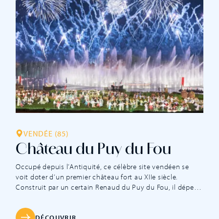
VENDÉE (85)
Château du Puy du Fou
Occupé depuis l’Antiquité, ce célèbre site vendéen se
voit doter d’un premier château fort au XIIe siècle.
Construit par un certain Renaud du Puy du Fou, il dépend
du vicomté de Thouars dont le chef prend parti pour les
Anglais dès le début de la Guerre de Cent Ans. Pour
combattre aux côtés du roi […]
DÉCOUVRIR