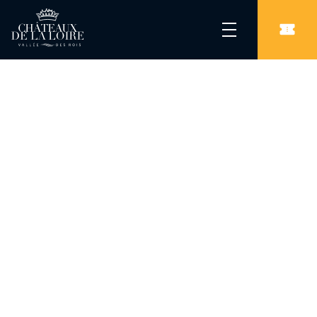
Les Châteaux de la Loire
/
Parcs & Jardins
/
Parc oriental de Maulévrier