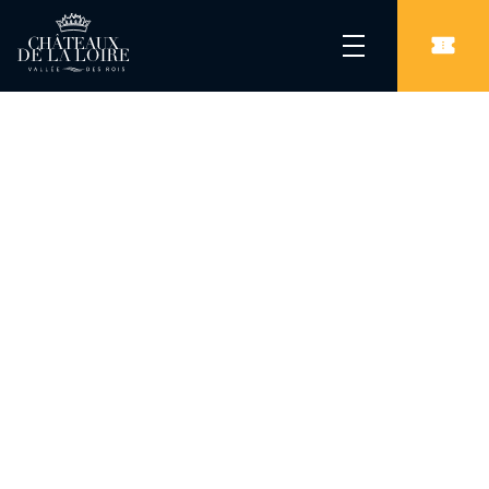
Les Châteaux de la Loire
/
Parcs & Jardins
/
Jardin du Plessis Sasnières