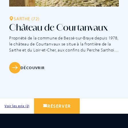
SARTHE (72)
Château de Courtanvaux
Propriété de la commune de Bessé-sur-Braye depuis 1978,
le château de Courtanvaux se situe à la frontière de la
Sarthe et du Loir-et-Cher, aux confins du Perche Sarthois.
Ce monument historique est niché au cœur d’un
domaine de 68 hectares répartis en bois, jardins, parc
paysager et pièces d’eau. Le château de Courtanvaux
DÉCOUVRIR
offre un point de […]
RÉSERVER
Voir les prix (2)