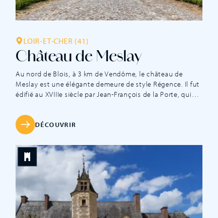
LOIR-ET-CHER (41)
Château de Meslay
Au nord de Blois, à 3 km de Vendôme, le château de
Meslay est une élégante demeure de style Régence. Il fut
édifié au XVIIIe siècle par Jean-François de la Porte, qui
s’illustra dans les fonctions de Fermier Général et de
Président du Comité des Caisses. Ce proche du cardinal
de Fleury engagea pour la construction de son château
DÉCOUVRIR
de Meslay et de ses dépendances un chantier colossal
qui dura trois ans, de 1732 à 1735 sur les plans de
l’architecte Jules Michel Hardouin, neveu du célèbre
Hardouin Mansart : en effet Jean-François de la Porte ira
même jusqu’à déplacer le […]