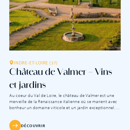
INDRE-ET-LOIRE (37)
Château de Valmer – Vins
et jardins
Au coeur du Val de Loire, le château de Valmer est une
merveille de la Renaissance italienne où se marient avec
bonheur un domaine viticole et un jardin exceptionnel.
Son vignoble s’étend sur trente deux hectares dont six
sont dans l’enceinte historique du parc clos de murs. Les
longues caves de tuffeau voient vieillir les grands vins de
DÉCOUVRIR