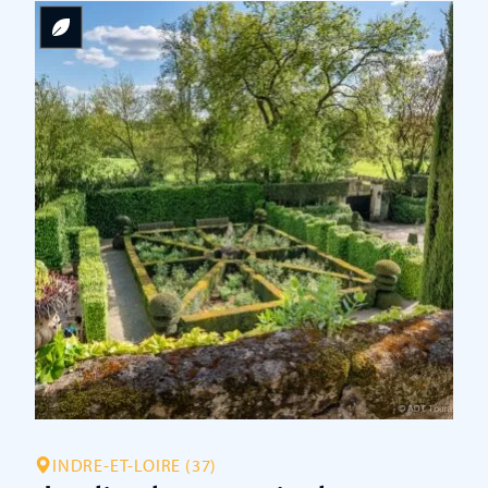
labellisés AOC Touraine. Le premier château de Nitray est
probablement construit au cours du XIIIe siècle, époque à
laquelle ce fief appartient au chevalier Guillaume du
Plessis. Les propriétaires se succèdent ensuite sans
grande continuité, dont certains se lient au pouvoir royal.
Tel est le cas d’Émery Lopin, […]
INDRE-ET-LOIRE (37)