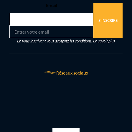
Email
S'INSCRIRE
E
m
a
En vous inscrivant vous acceptez les conditions.
En savoir plus
i
l
*
Réseaux sociaux