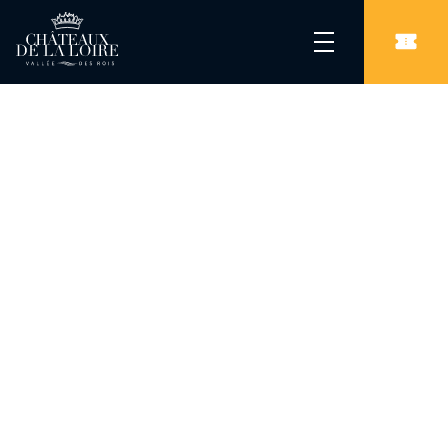
Les Châteaux de la Loire
/
Parcs & Jardins
/
Parc et jardins de la Bourdaisière