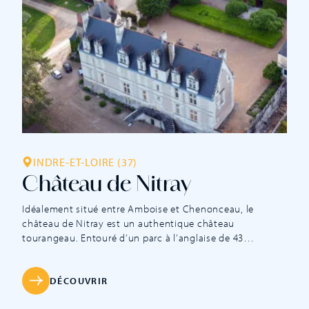
INDRE-ET-LOIRE (37)
Château de Nitray
Idéalement situé entre Amboise et Chenonceau, le
château de Nitray est un authentique château
tourangeau. Entouré d’un parc à l’anglaise de 43
hectares, ce spectaculaire ensemble architectural de la
Renaissance est inscrit Monument Historique depuis
1947. Domaine viticole depuis le XVIIIe siècle, Nitray
DÉCOUVRIR
produit également des grands vins du Val de Loire,