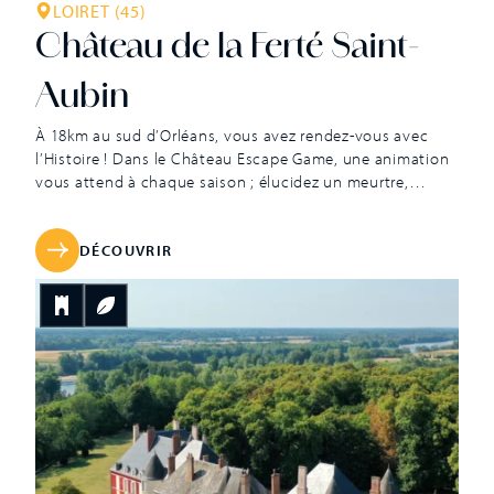
LOIRET (45)
Château de la Ferté Saint-
Aubin
À 18km au sud d’Orléans, vous avez rendez-vous avec
l’Histoire ! Dans le Château Escape Game, une animation
vous attend à chaque saison ; élucidez un meurtre,
échappez-vous d’un escape game, chassez les oeufs de
Pâques, challengez-vous sur le Parcours Aventure,
rencontrez des fantômes, sauvez le Père Noël… Dans
DÉCOUVRIR
cette demeure privée du XVIIe siècle, habitée depuis plus
de 350 ans, vous deviendrez les premiers acteurs de votre
visite. La « Vie de Château » se joue ici en famille ou entre
amis, tenterez-vous l’aventure du Château Escape Game
?