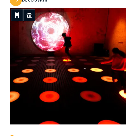
des évêques d’Orléans. Il est un des rares châteaux
DÉCOUVRIR
construits par et pour des évêques. C’est au XIIIe siècle
que l’évêque Manassès de Seignelay érige un véritable
palais, une résidence digne de lui et de son rang. Des
agrandissements seront menés les siècles suivants et
notamment pendant la guerre de Cent Ans où les
évêques agrandissent […]