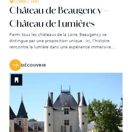
LOIRET (45)
Château de Beaugency –
Château de Lumières
Parmi tous les châteaux de la Loire, Beaugency se
distingue par une proposition unique : ici, l’histoire
rencontre la lumière dans une expérience immersive
inédite. Bien plus qu’un château, c’est un terrain de jeu
sensoriel où l’on apprend en s’amusant, où l’on capte,
explore et plonge dans la lumière. Entre art numérique et
DÉCOUVRIR
patrimoine, vivez […]