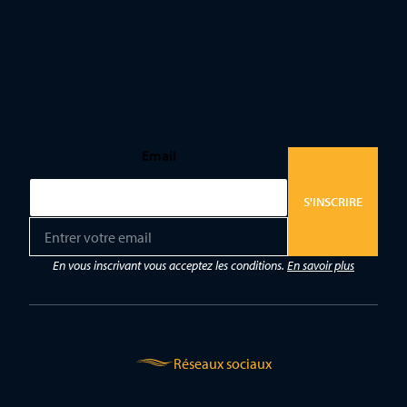
Email
S'INSCRIRE
E
m
a
En vous inscrivant vous acceptez les conditions.
En savoir plus
i
l
*
Réseaux sociaux