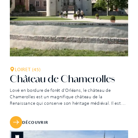
LOIRET (45)
Château de Chamerolles
Lové en bordure de forêt d’Orléans, le château de
Chamerolles est un magnifique château de la
Renaissance qui conserve son héritage médiéval. Il est
construit entre 1500 et 1530 à l’emplacement d’une
ancienne forteresse médiévale par Lancelot du Lac,
chambellan du roi Louis XII et Gouverneur d’Orléans. Il
DÉCOUVRIR
souhaitait faire de l’ancienne bâtisse médiévale un
véritable château de plaisance répondant à la mode