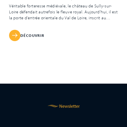
Véritable forteresse médiévale, le château de Sully-sur-
Loire défendait autrefois le fleuve royal. Aujourd’hui, il est
la porte d’entrée orientale du Val de Loire, inscrit au
patrimoine mondial de l’Unesco. Classé monument
historique en 1928, le château entretient sa singulière
allure grâce à ses larges douves encore en eau, son
DÉCOUVRIR
donjon massif et ses hautes tours avec leur toit en
poivrière. Il reçut d’illustres personnages tel que Jeanne
d’Arc, Louis XIV et Voltaire. On fit état des premières
traces du château en 1102, il était alors un poste de
défense sur la rive gauche de la Loire. Au XIVe siècle,
après […]
Newsletter