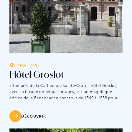
LOIRET (45)
Hôtel Groslot
Situé près de la Cathédrale Sainte-Croix, l’hôtel Groslot,
avec sa façade de briques rouges, est un magnifique
édifice de la Renaissance construit de 1549 à 1558 pour le
Bailli de la ville, Jacques Groslot. Les travaux sont confiés
à l’architecte Jacques Androuet du Cerceau. Charles IX,
Henri III et Henri IV furent des hôtes illustres. […]
DÉCOUVRIR