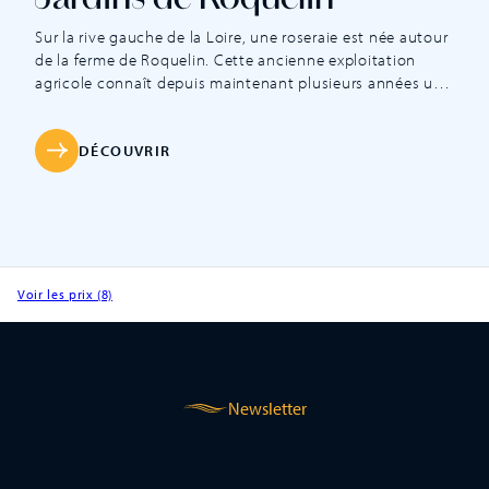
Jardins de Roquelin
Sur la rive gauche de la Loire, une roseraie est née autour
de la ferme de Roquelin. Cette ancienne exploitation
agricole connaît depuis maintenant plusieurs années une
nouvelle destinée avec l’ouverture des jardins de
Roquelin, labellisé « Jardin Remarquable ». Ce label place
les jardins de Roquelin dans le cercle restreint des plus
DÉCOUVRIR
beaux jardins du Val […]
Voir les prix (8)
Newsletter