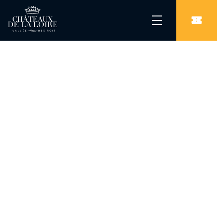
Les Châteaux de la Loire
/
Musée
/
Hôtel Cabu – Musée d’Histoire et d’Archéologie d’Orléans