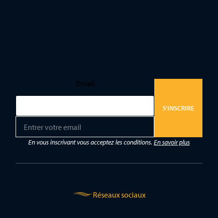
Email
S'INSCRIRE
E
m
a
En vous inscrivant vous acceptez les conditions.
En savoir plus
i
l
*
Réseaux sociaux