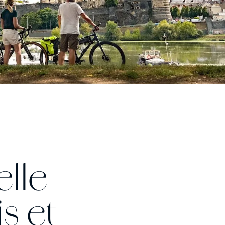
lle
s et