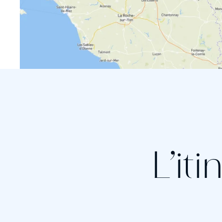
L’iti