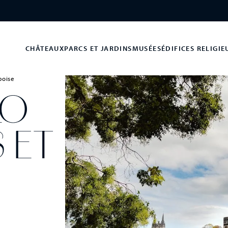
CHÂTEAUX
PARCS ET JARDINS
MUSÉES
ÉDIFICES RELIGIE
boise
LO
 ET