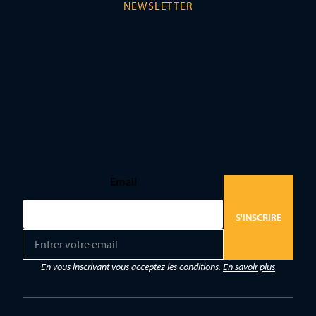
NEWSLETTER
Email
S'INSCRIRE
E
m
a
En vous inscrivant vous acceptez les conditions.
En savoir plus
i
l
*