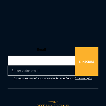
Email
S'INSCRIRE
E
m
a
En vous inscrivant vous acceptez les conditions.
En savoir plus
i
l
*
RÉSEAUX SOCIAUX