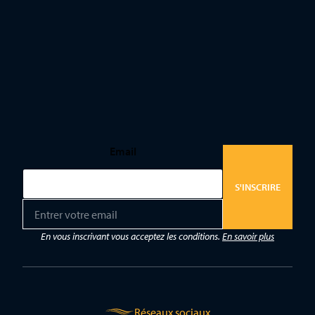
Email
S'INSCRIRE
E
m
a
En vous inscrivant vous acceptez les conditions.
En savoir plus
i
l
*
Réseaux sociaux