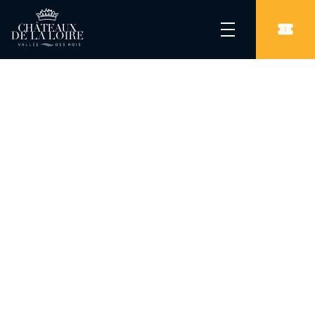
Les Châteaux de la Loire
/
Châteaux
/
Château de Meslay