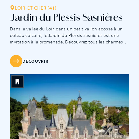
LOIR-ET-CHER (41)
Jardin du Plessis Sasnières
Dans la vallée du Loir, dans un petit vallon adossé à un
coteau calcaire, le Jardin du Plessis Sasnières est une
invitation à la promenade. Découvrez tous les charmes
du plus anglais des jardins français. Ce jardin à l’anglaise
de onze hectares offre une atmosphère paisible et douce
où les mises en scène végétales sont […]
DÉCOUVRIR