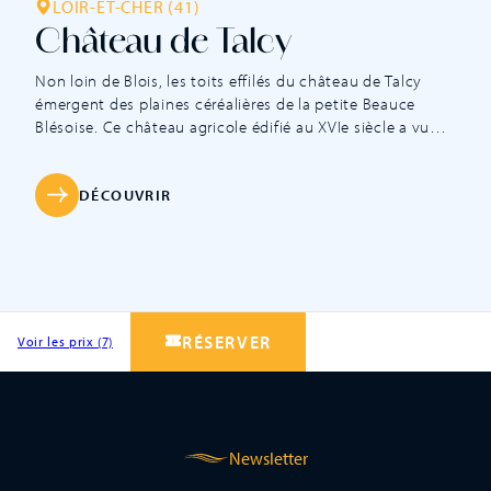
LOIR-ET-CHER (41)
Château de Talcy
Non loin de Blois, les toits effilés du château de Talcy
émergent des plaines céréalières de la petite Beauce
Blésoise. Ce château agricole édifié au XVIe siècle a vu
son destin marqué par les poètes. La fille du propriétaire,
Cassandre, inspira à Ronsard ses poèmes intitulés Les
Amours : « Mignonne, allons voir si la rose… » […]
DÉCOUVRIR
RÉSERVER
Voir les prix (7)
Newsletter