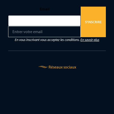
Email
S'INSCRIRE
E
m
a
En vous inscrivant vous acceptez les conditions.
En savoir plus
i
l
*
Réseaux sociaux