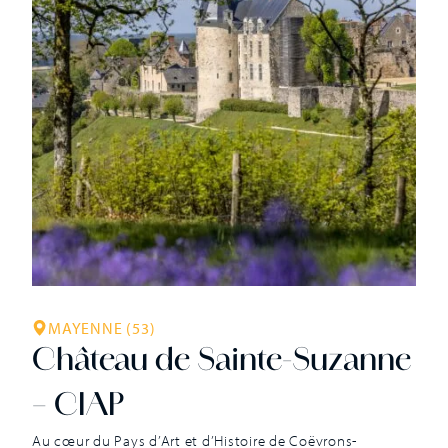
survienne le grand chamboulement de la Renaissance ! À
partir de 1567, […]
MAYENNE (53)
Château de Sainte-Suzanne
– CIAP
Au cœur du Pays d’Art et d’Histoire de Coëvrons-