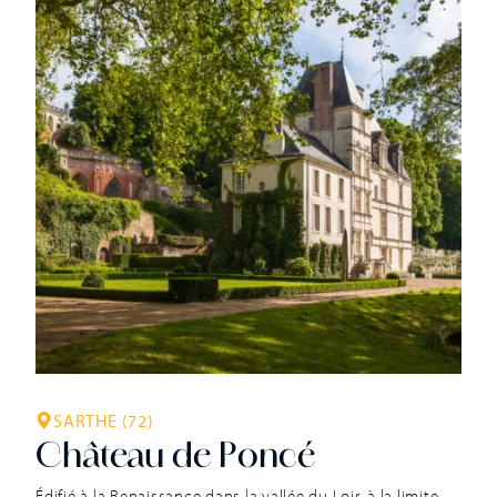
laquelle ce fief appartient au chevalier Guillaume du
Plessis. Les propriétaires se succèdent ensuite sans
grande continuité, dont certains se lient au pouvoir royal.
Tel est le cas d’Émery Lopin, […]
SARTHE (72)
Château de Poncé
Édifié à la Renaissance dans la vallée du Loir, à la limite