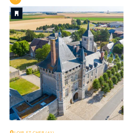
donjon massif et ses hautes tours avec leur toit en
poivrière. Il reçut d’illustres personnages tel que Jeanne
d’Arc, Louis XIV et Voltaire. On fit état des premières
traces du château en 1102, il était alors un poste de
défense sur la rive gauche de la Loire. Au XIVe siècle,
après […]
LOIR-ET-CHER (41)