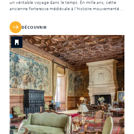
un véritable voyage dans le temps. En mille ans, cette
ancienne forteresse médiévale à l’histoire mouvementée
a connu des destructions et reconstructions successives.
L’histoire du château de Selles-sur-Cher remonte au
Moyen Âge avec la construction d’un château fort qui
DÉCOUVRIR
marque durablement l’installation d’un château sur la
rive du Cher. C’est au début de la Renaissance, en 1604,
que l’histoire du château va prendre un tournant.
Philippe de Béthune, après une brillante carrière
d’Ambassadeur de France auprès du roi Henri IV, acquiert
les ruines du château médiéval. Un domaine idéal pour
passer […]