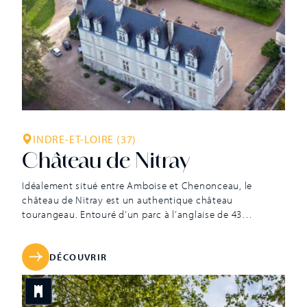
INDRE-ET-LOIRE (37)
Château de Nitray
Idéalement situé entre Amboise et Chenonceau, le
château de Nitray est un authentique château
tourangeau. Entouré d’un parc à l’anglaise de 43
hectares, ce spectaculaire ensemble architectural de la
Renaissance est inscrit Monument Historique depuis
1947. Domaine viticole depuis le XVIIIe siècle, Nitray
DÉCOUVRIR
produit également des grands vins du Val de Loire,
labellisés AOC Touraine. Le premier château de Nitray est
probablement construit au cours du XIIIe siècle, époque à