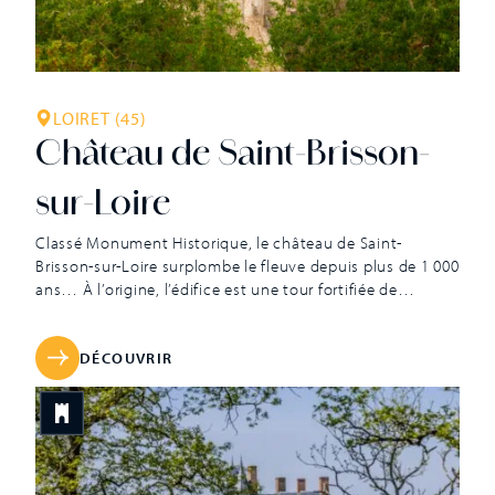
LOIRET (45)
Château de Saint-Brisson-
sur-Loire
Classé Monument Historique, le château de Saint-
Brisson-sur-Loire surplombe le fleuve depuis plus de 1 000
ans… À l’origine, l’édifice est une tour fortifiée de
palissades de bois que le roi Louis VII assiège et détruit
en 1135. La construction du château actuel débute en
1180. Comte de Sancerre, Etienne Ier de Blois-
DÉCOUVRIR
Champagne, possède alors les lieux avant qu’ils ne
passent sous la tutelle de l’archevêque de Reims,
Guillaume aux Blanches Mains. Au fil des siècles, le
château accueille différents propriétaires, son
architecture est assez peu modifiée jusqu’à ce que