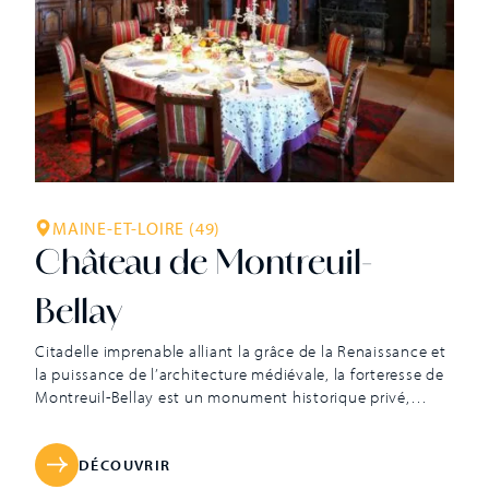
MAINE-ET-LOIRE (49)
Château de Montreuil-
Bellay
Citadelle imprenable alliant la grâce de la Renaissance et
la puissance de l’architecture médiévale, la forteresse de
Montreuil-Bellay est un monument historique privé,
habité par la même famille depuis 1822 et riche d’un
précieux mobilier transmis de génération en génération.
Fait assez rare, elle a conservé l’ensemble de ses éléments
DÉCOUVRIR
défensifs, constituant ainsi un précieux […]