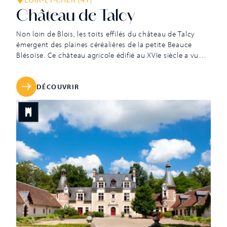
Château de Talcy
Non loin de Blois, les toits effilés du château de Talcy
émergent des plaines céréalières de la petite Beauce
Blésoise. Ce château agricole édifié au XVIe siècle a vu
son destin marqué par les poètes. La fille du propriétaire,
Cassandre, inspira à Ronsard ses poèmes intitulés Les
Amours : « Mignonne, allons voir si la rose… » […]
DÉCOUVRIR