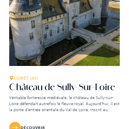
LOIRET (45)
Château de Sully-Sur-Loire
Véritable forteresse médiévale, le château de Sully-sur-
Loire défendait autrefois le fleuve royal. Aujourd’hui, il est
la porte d’entrée orientale du Val de Loire, inscrit au
patrimoine mondial de l’Unesco. Classé monument
historique en 1928, le château entretient sa singulière
allure grâce à ses larges douves encore en eau, son
DÉCOUVRIR