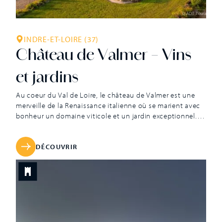
INDRE-ET-LOIRE (37)
Château de Valmer – Vins
et jardins
Au coeur du Val de Loire, le château de Valmer est une
merveille de la Renaissance italienne où se marient avec
bonheur un domaine viticole et un jardin exceptionnel.
Son vignoble s’étend sur trente deux hectares dont six
sont dans l’enceinte historique du parc clos de murs. Les
longues caves de tuffeau voient vieillir les grands vins de
DÉCOUVRIR
ce château à la tradition viticole remontant jusqu’au XVIe
siècle. Jean de Saint Venant est aujourd’hui la cinquième
génération à travailler avec passion les vignes du château
de Valmer toujours avec la volonté de produire des vins
d’exception, des « vins de […]