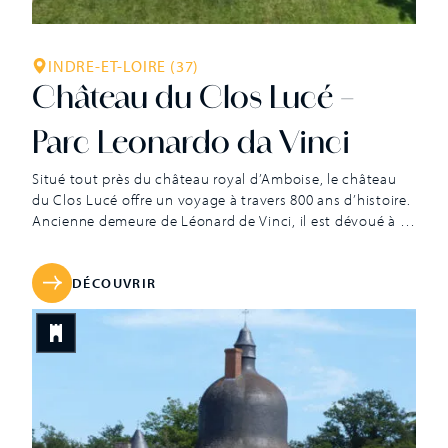
INDRE-ET-LOIRE (37)
Château du Clos Lucé –
Parc Leonardo da Vinci
Situé tout près du château royal d’Amboise, le château
du Clos Lucé offre un voyage à travers 800 ans d’histoire.
Ancienne demeure de Léonard de Vinci, il est dévoué à la
mémoire du maître italien. L’épopée de cette demeure de
briques roses et de pierres de tuffeau, bâtie sur des
fondations gallo-romaines, commence sous le règne de
DÉCOUVRIR
Louis XI en 1471. Le roi offre le domaine du Cloux à son
favori, Etienne le Loup, un ancien marmiton anobli. Il y
construit le château du Cloux ainsi qu’un des plus beaux
pigeonniers de France resté intact. En 1490, le lieu est
[…]