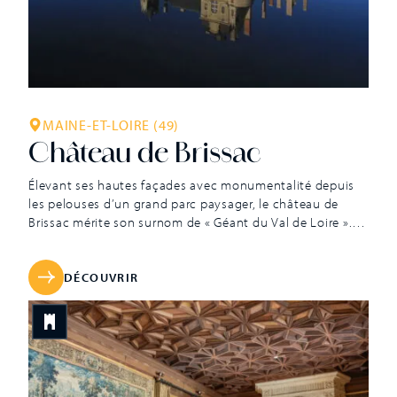
MAINE-ET-LOIRE (49)
Château de Brissac
Élevant ses hautes façades avec monumentalité depuis
les pelouses d’un grand parc paysager, le château de
Brissac mérite son surnom de « Géant du Val de Loire ».
Berceau de la famille des ducs de Brissac depuis plus d’un
demi-millénaire, ce monument est surprenant par
l’originalité de son architecture : se côtoient en effet la
DÉCOUVRIR
[…]