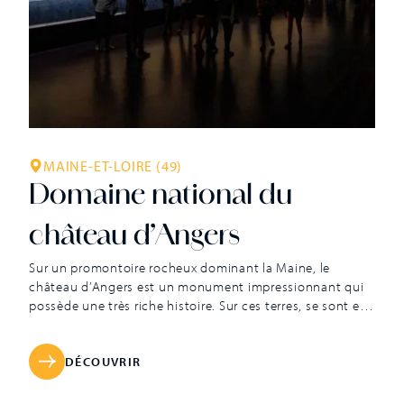
MAINE-ET-LOIRE (49)
Domaine national du
château d’Angers
Sur un promontoire rocheux dominant la Maine, le
château d’Angers est un monument impressionnant qui
possède une très riche histoire. Sur ces terres, se sont en
effet succédé une sépulture néolithique, un oppidum
gaulois, le coeur de la ville romaine et un vaste palais
comtal roman. Au XIIIe siècle, la mère du Roi Saint Louis,
DÉCOUVRIR
[…]