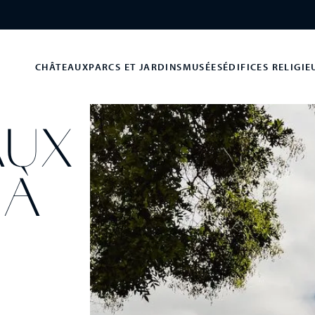
CHÂTEAUX
PARCS ET JARDINS
MUSÉES
ÉDIFICES RELIGIE
AUX
 À