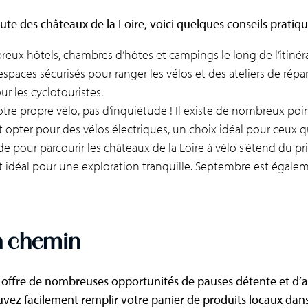
te des châteaux de la Loire, voici quelques conseils pratiqu
eux hôtels, chambres d’hôtes et campings le long de l’itinérai
espaces sécurisés pour ranger les vélos et des ateliers de rép
r les cyclotouristes​.
tre propre vélo, pas d’inquiétude ! Il existe de nombreux poi
opter pour des vélos électriques, un choix idéal pour ceux qui
de pour parcourir les châteaux de la Loire à vélo s’étend du p
 idéal pour une exploration tranquille. Septembre est égalem
en chemin
o offre de nombreuses opportunités de pauses détente et d’act
ouvez facilement remplir votre panier de produits locaux dan