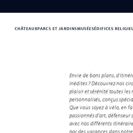
CHÂTEAUX
PARCS ET JARDINS
MUSÉES
ÉDIFICES RELIGIE
Envie de bons plans, d’itiné
inédites ? Découvrez nos cir
plaisir et sérénité toutes les
personnalisés, conçus spéci
Que vous soyez à vélo, en fa
passionnés d’art, défenseur 
avec nos différents itinérair
par des vacances dans notre b