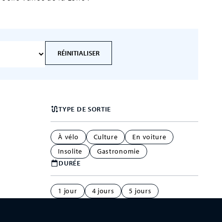
RÉINITIALISER
TYPE DE SORTIE
À vélo
Culture
En voiture
Insolite
Gastronomie
DURÉE
1 jour
4 jours
5 jours