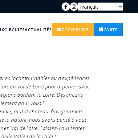
UX
CIRCUITS
ACTUALITÉS
DÉCOUVREZ
CARTE
raires incontournables ou d’expériences
cuits en Val de Loire pour arpenter avec
 régions bordant la Loire. Des circuits
alement pour vous !
mille, plutôt château, fins gourmets,
de la nature, nous avons pensé à vous
es en Val de Loire. Laissez-vous tenter
elle Vallée de la Loire !