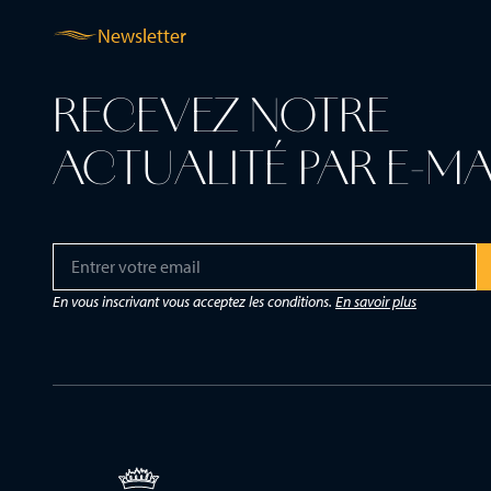
Newsletter
RECEVEZ NOTRE
ACTUALITÉ PAR E-MA
E
E
m
m
a
a
En vous inscrivant vous acceptez les conditions.
En savoir plus
i
i
l
l
*
*
*