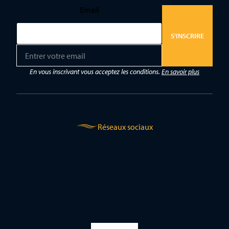
Email
S'INSCRIRE
E
m
a
En vous inscrivant vous acceptez les conditions.
En savoir plus
i
l
*
Réseaux sociaux