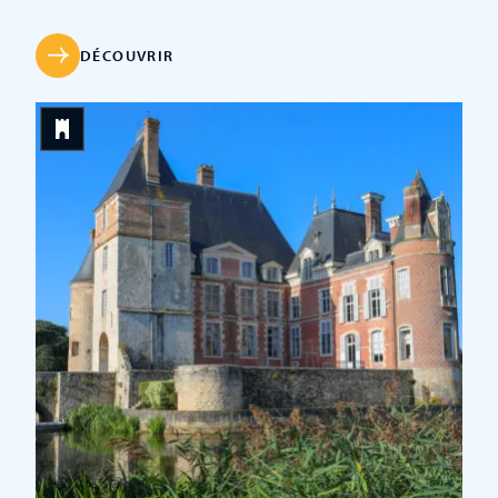
palissades de bois que le roi Louis VII assiège et détruit
en 1135. La construction du château actuel débute en
1180. Comte de Sancerre, Etienne Ier de Blois-
DÉCOUVRIR
Champagne, possède alors les lieux avant qu’ils ne
passent sous la tutelle de l’archevêque de Reims,
Guillaume aux Blanches Mains. Au fil des siècles, le
château accueille différents propriétaires, son
architecture est assez peu modifiée jusqu’à ce que
survienne le grand chamboulement de la Renaissance ! À
partir de 1567, […]