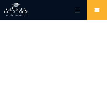
Les Châteaux de la Loire
/
Châteaux
/
Château-Musée de Gien – Chasse, histoire et nature en Val de Loire