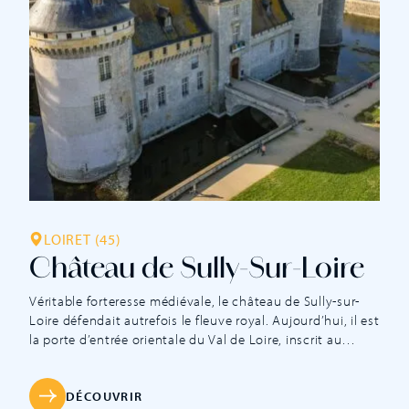
LOIRET (45)
Château de Sully-Sur-Loire
Véritable forteresse médiévale, le château de Sully-sur-
Loire défendait autrefois le fleuve royal. Aujourd’hui, il est
la porte d’entrée orientale du Val de Loire, inscrit au
patrimoine mondial de l’Unesco. Classé monument
historique en 1928, le château entretient sa singulière
allure grâce à ses larges douves encore en eau, son
DÉCOUVRIR