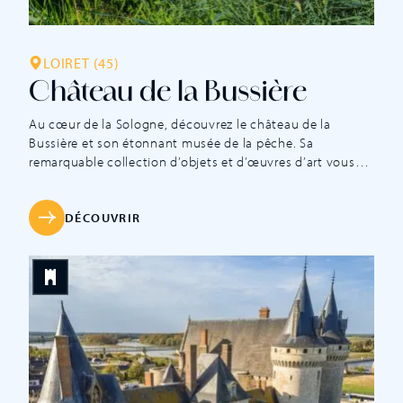
LOIRET (45)
Château de la Bussière
Au cœur de la Sologne, découvrez le château de la
Bussière et son étonnant musée de la pêche. Sa
remarquable collection d’objets et d’œuvres d’art vous
permettra de découvrir les techniques de pêches, au fil
des siècles, de nos ancêtres en étang et rivière. Tout un
univers qui se dévoile à mesure que l’on visite les
DÉCOUVRIR
différentes pièces meublées de ce château de famille,
reconstruit au XVIIe siècle. Les premières traces du
château remontent au XIIe siècle. À cette époque, la
Bussière est un véritable château-fort composé de
remparts, douves et d’un pont-levis. Au XVIIe siècle, après
les ravages des […]