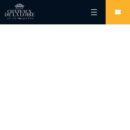
Les Châteaux de la Loire
/
Châteaux
/
Château des ducs de Bretagne – Musée d’histoire de Nantes