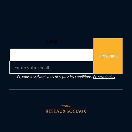
Email
S'INSCRIRE
E
m
a
En vous inscrivant vous acceptez les conditions.
En savoir plus
i
l
*
RÉSEAUX SOCIAUX