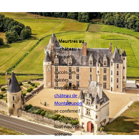
« Meurtres au
château »
Chaque
année, le
succès des
soirées
enquête du
château de
Montpoupon
se confirme !
En 2026, un
tout nouveau
scénario