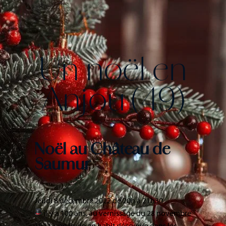
Un noël en
Anjou (49)
Noël au Château de
Saumur
Jeudi 8 décembre 2022 de 20h à 21h30
Il y a 100 ans, au vernissage du 28 novembre
1922, une foule en habit découvre dans les