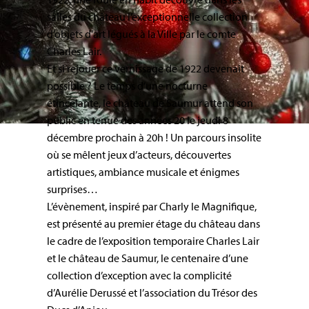
salles du château l’exceptionnelle collection
d’objets d’art légués à la Ville par le comte
Charles Lair.
Et si rejouer ce vernissage de 1922 devenait
possible ? Le temps d’une nocturne
étincelante, le château de Saumur attend son
public en tenue des années 20 le jeudi 8
décembre prochain à 20h ! Un parcours insolite
où se mêlent jeux d’acteurs, découvertes
artistiques, ambiance musicale et énigmes
surprises…
L’évènement, inspiré par Charly le Magnifique,
est présenté au premier étage du château dans
le cadre de l’exposition temporaire Charles Lair
et le château de Saumur, le centenaire d’une
collection d’exception avec la complicité
d’Aurélie Derussé et l’association du Trésor des