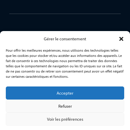
Gérer le consentement
Pour offrir les meilleures expériences, nous utilisons des technologies telles
que les cookies pour stocker et/ou accéder aux informations des appareils. Le
L’association des Châteaux de la Loire, Vallée des rois
fait de consentir à ces technologies nous permettra de traiter des données
regroupe plus de 100 monuments situés dans de la
telles que le comportement de navigation ou les ID uniques sur ce site. Le fait
vallée de la Loire de Gien à Nantes. Son objectif est
de ne pas consentir ou de retirer son consentement peut avoir un effet négatif
promouvoir ces lieux exceptionnels auprès du public
sur certaines caractéristiques et fonctions.
en regroupant l’offre touristique et culturelle.
L’association
Accepter
Refuser
Voir les préférences
Copyright 2026 Château de la Loire. Tous droits réservés.