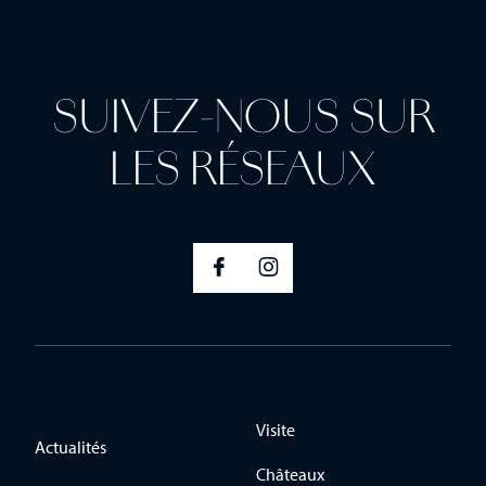
a
i
l
E
m
a
SUIVEZ-NOUS SUR
i
l
LES RÉSEAUX
Visite
Actualités
Châteaux